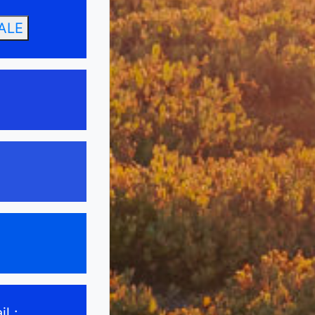
ALE
l :