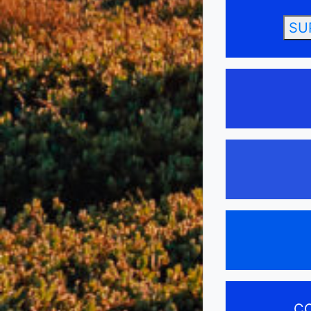
SU
CO