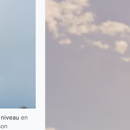
t niveau
en
son