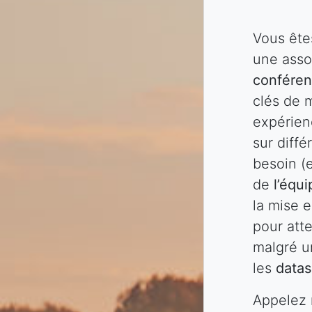
Vous ête
une asso
confére
clés de 
expérien
sur diff
besoin (e
de
l’équi
la mise 
pour atte
malgré un
les
datas
Appelez 