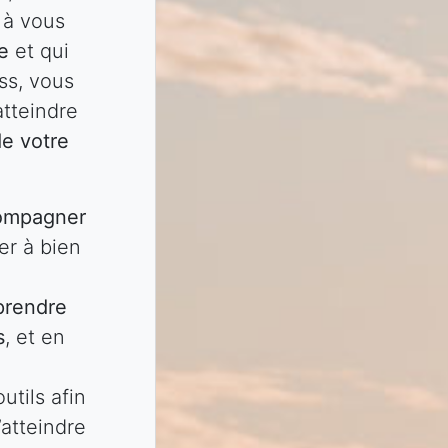
 à vous
re
et qui
ss, vous
atteindre
de votre
ompagner
er à bien
prendre
s
, et en
tils afin
’atteindre