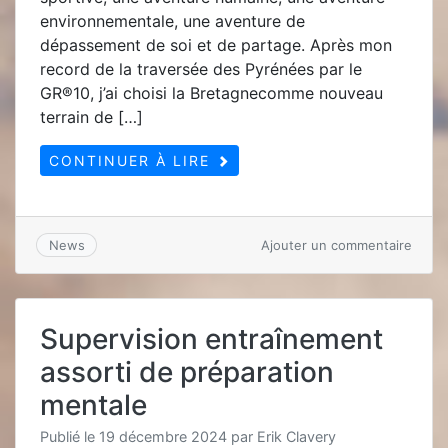
environnementale, une aventure de
dépassement de soi et de partage. Après mon
record de la traversée des Pyrénées par le
GR®10, j’ai choisi la Bretagnecomme nouveau
terrain de […]
CONTINUER À LIRE
sur
Ajouter un commentaire
News
DÉFI
autou
de
la
Supervision entraînement
BRET
assorti de préparation
mentale
Publié le
19 décembre 2024
par
Erik Clavery