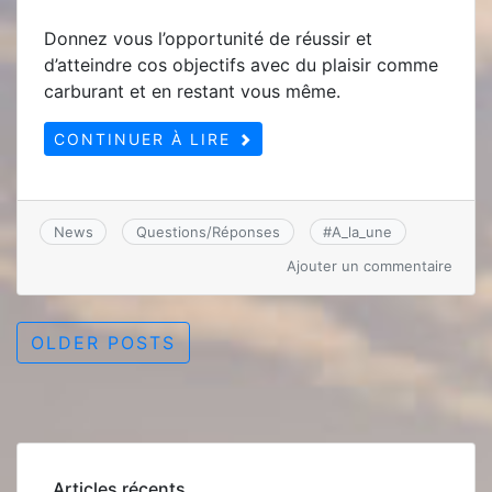
Donnez vous l’opportunité de réussir et
d’atteindre cos objectifs avec du plaisir comme
carburant et en restant vous même.
CONTINUER À LIRE
News
Questions/Réponses
#
A_la_une
sur
Ajouter un commentaire
PREP
MENT
Navigation
OLDER POSTS
des
articles
Articles récents