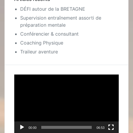
DÉFI autour de la BRETAGNE
Supervision entraînement assorti de
préparation mentale
Conférencier & consultant
Coaching Physique
Traileur aventure
Lecteur
vidéo
00:00
06:53