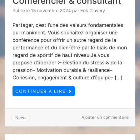
Conférencier & consultant
prépa
menta
Publié le
15 novembre 2024
par
Erik Clavery
Partager, c’est l’une des valeurs fondamentales
qui m’animent. Vous souhaitez organiser une
conférence pour offrir un autre regard de la
performance et du bien-être par le biais de mon
regard de sportif de haut niveau.Je vous
propose d’aborder :– Gestion du stress & de la
pression– Motivation durable & résilience–
Cohésion, engagement & culture d’équipe– […]
CONTINUER À LIRE
sur
Ajouter un commentaire
News
Confé
&
consu