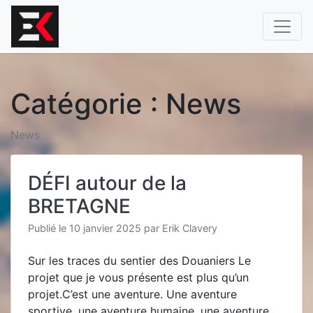
Aller
au
contenu
Catégorie :
News
News
DÉFI autour de la
BRETAGNE
Publié le
10 janvier 2025
par
Erik Clavery
Sur les traces du sentier des Douaniers Le
projet que je vous présente est plus qu’un
projet.C’est une aventure. Une aventure
sportive, une aventure humaine, une aventure