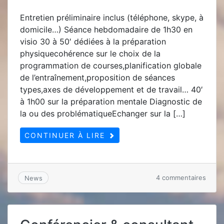
Entretien préliminaire inclus (téléphone, skype, à
domicile…) Séance hebdomadaire de 1h30 en
visio 30 à 50′ dédiées à la préparation
physiquecohérence sur le choix de la
programmation de courses,planification globale
de l’entraînement,proposition de séances
types,axes de développement et de travail… 40′
à 1h00 sur la préparation mentale Diagnostic de
la ou des problématiqueEchanger sur la […]
CONTINUER À LIRE
sur
4 commentaires
News
Super
entra
assort
de