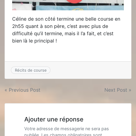
Céline de son côté termine une belle course en
2h55 quant à son père, c’est avec plus de
difficulté qu’il termine, mais il l’a fait, et c’est
bien là le principal !
Récits de course
Navigation
« Previous Post
Next Post »
de
l’article
Ajouter une réponse
Votre adresse de messagerie ne sera pas
publiée. Les champs obligatoires sont