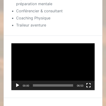
préparation mentale
Conférencier & consultant
Coaching Physique
Traileur aventure
Lecteur
vidéo
00:00
06:53