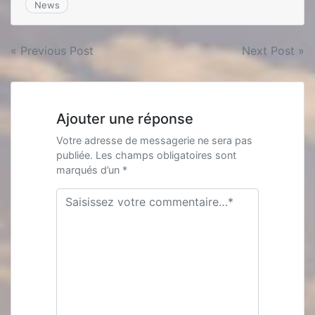
News
Navigation
« Previous Post
Next Post »
de
l’article
Ajouter une réponse
Votre adresse de messagerie ne sera pas
publiée. Les champs obligatoires sont
marqués d’un *