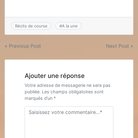
Récits de course
#
A la une
Navigation
« Previous Post
Next Post »
de
l’article
Ajouter une réponse
Votre adresse de messagerie ne sera pas
publiée. Les champs obligatoires sont
marqués d’un *