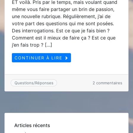
ET voilà. Pris par le temps, mais voulant quand
même vous faire partager un brin de passion,
une nouvelle rubrique. Régulièrement, j’ai de
votre part des questions qui me sont posées.
Des interrogations. Est ce que je fais bien ?
Comment est il mieux de faire ça ? Est ce que
j’en fais trop ? […]
CONTINUER À LIRE
sur
2 commentaires
Questions/Réponses
REPO
A
VOS
MAIL
:
Conse
entra
Articles récents
pour