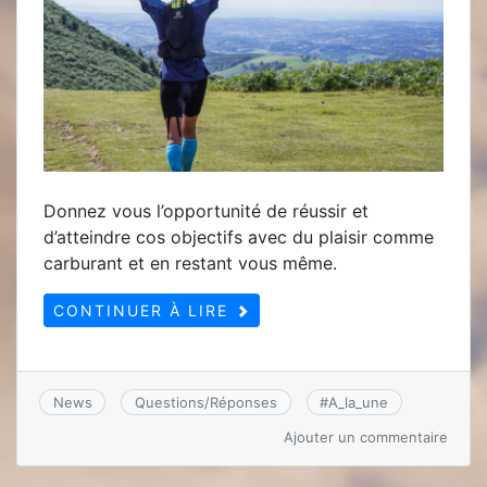
Donnez vous l’opportunité de réussir et
d’atteindre cos objectifs avec du plaisir comme
carburant et en restant vous même.
CONTINUER À LIRE
News
Questions/Réponses
#
A_la_une
sur
Ajouter un commentaire
PREP
MENT